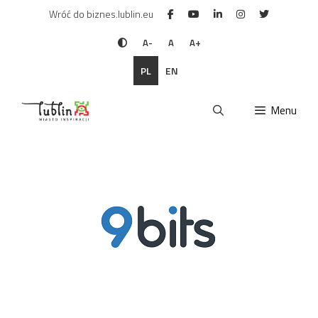
Przejdź
Wróć do biznes.lublin.eu
do
treści
A-
A
A+
PL
EN
Menu